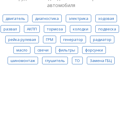
автомобиля
двигатель
диагностика
электрика
ходовая
развал
АКПП
тормоза
колодки
подвеска
рейка рулевая
ГРМ
генератор
радиатор
масло
свечи
фильтры
форсунки
шиномонтаж
глушитель
ТО
Замена ГБЦ