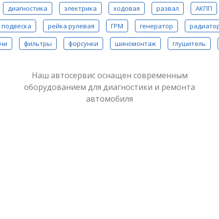
диагностика
электрика
ходовая
развал
АКПП
подвеска
рейка рулевая
ГРМ
генератор
радиато
чи
фильтры
форсунки
шиномонтаж
глушитель
Наш автосервис оснащен современным
оборудованием для диагностики и ремонта
автомобиля
Замена фильтров на Fu
При выполнении ремонта замена воз