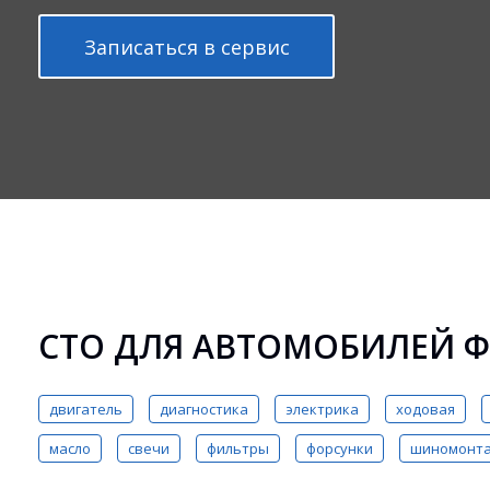
Записаться в сервис
СТО ДЛЯ АВТОМОБИЛЕЙ Ф
двигатель
диагностика
электрика
ходовая
масло
свечи
фильтры
форсунки
шиномонт