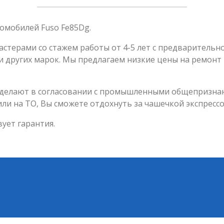
омобилей Fuso Fe85Dg.
астерами со стажем работы от 4-5 лет с предваритель
 других марок. Мы предлагаем низкие цены на ремонт F
.
роделают в согласовании с промышленными общепризна
или на ТО, Вы сможете отдохнуть за чашечкой экспрессо
ует гарантия.