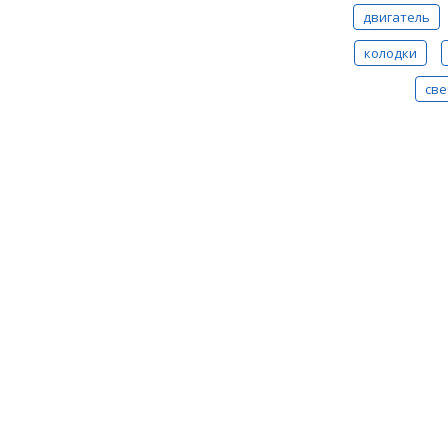
двигатель
колодки
све