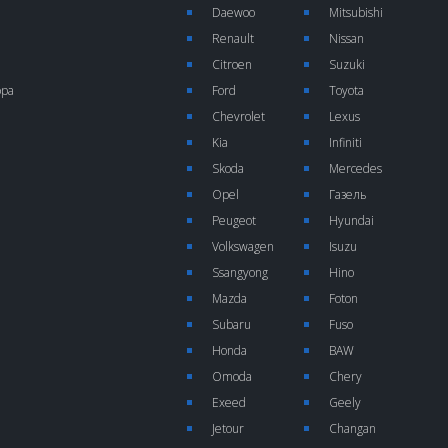
Daewoo
Mitsubishi
Renault
Nissan
Citroen
Suzuki
ора
Ford
Toyota
Chevrolet
Lexus
Kia
Infiniti
Skoda
Mercedes
Opel
Газель
Peugeot
Hyundai
Volkswagen
Isuzu
Ssangyong
Hino
Mazda
Foton
Subaru
Fuso
Honda
BAW
Omoda
Chery
Exeed
Geely
Jetour
Changan