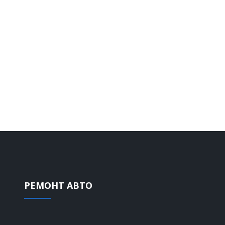
производится бесплатно.
УЧАВСТВОВАТЬ В АКЦИИ
РЕМОНТ АВТО