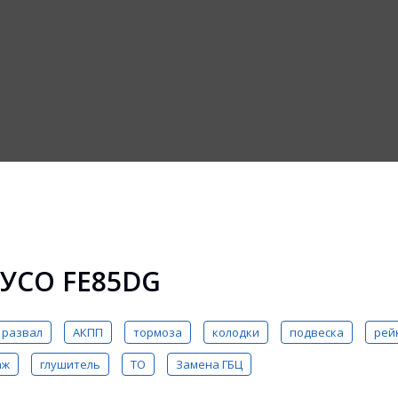
УСО FE85DG
развал
АКПП
тормоза
колодки
подвеска
рей
аж
глушитель
ТО
Замена ГБЦ